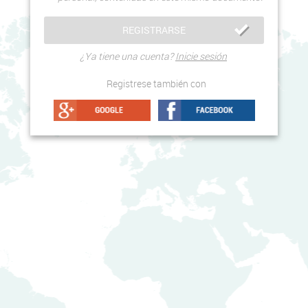
¿Ya tiene una cuenta?
Inicie sesión
Registrese también con